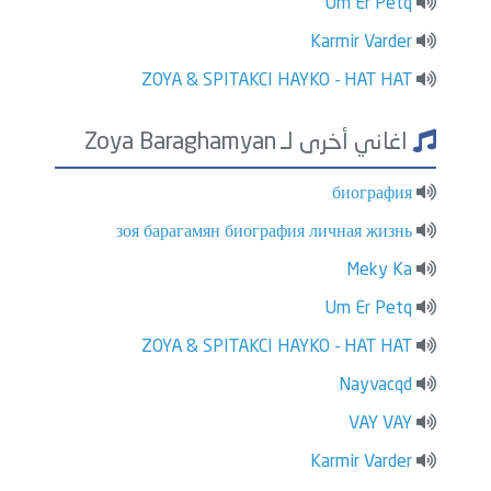
Um Er Petq
Karmir Varder
ZOYA & SPITAKCI HAYKO - HAT HAT
اغاني أخرى لـ Zoya Baraghamyan
биография
зоя барагамян биография личная жизнь
Meky Ka
Um Er Petq
ZOYA & SPITAKCI HAYKO - HAT HAT
Nayvacqd
VAY VAY
Karmir Varder