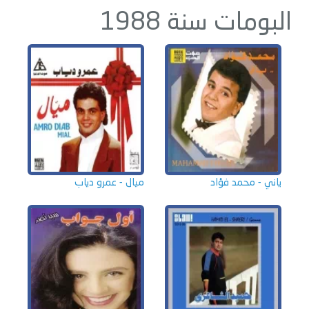
البومات سنة 1988
ياني - محمد فؤاد
ميال - عمرو دياب