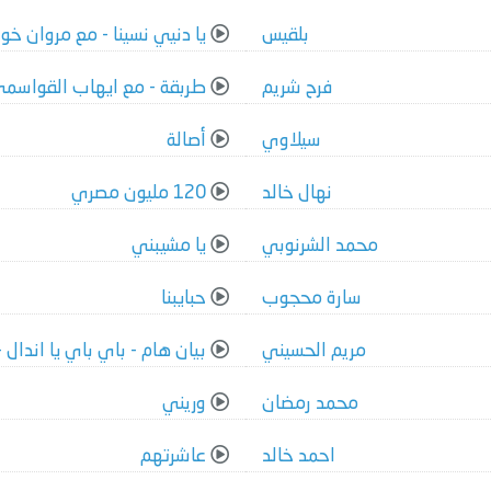
بلقيس
يا دنيي نسينا - مع مروان خو
فرح شريم
طربقة - مع ايهاب القواسم
سيلاوي
أصالة
نهال خالد
120 مليون مصري
محمد الشرنوبي
يا مشيبني
سارة محجوب
حبايبنا
مريم الحسيني
بيان هام - باي باي يا اندال -
محمد رمضان
وريني
احمد خالد
عاشرتهم