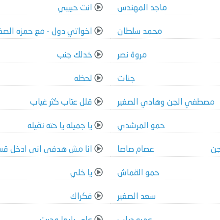
ماجد المهندس
انت حبيبي
محمد سلطان
اخواتي دول - مع حمزه الصغي
مروة نصر
خدلك جنب
جنات
لحظه
مصطفي الجن وهادي الصغير
قلل عتاب كثر غياب
حمو المرشدي
يا جميله يا حته تقيله
جن
عصام صاصا
انا مش هدفى انى ادخل قس
حمو القماش
يا خلي
سعد الصغير
فكراك