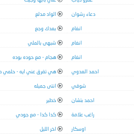
عمرو دياب
علي بابها وجيت
دعاء رشوان
الواد مدلع
انغام
بعدك وجع
انغام
شبهى بالملي
انغام
هجام - مع حوده بوده
احمد العدوي
هي تفرق عني ايه - حلمي ك
شوقي
انتى جميله
احمد بتشان
خطير
راغب علامة
كدا كدا - مع جودي
اوسكار
اخر الليل