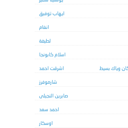
يوستينا سمير
ايهاب توفيق
انغام
لطيفة
اسلام كابونجا
ان وياك بسيط
اشرقت احمد
شارموفرز
صابرين النجيلى
احمد سعد
اوسكار