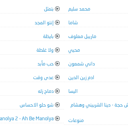
محمد سليم
بتمثل
شاما
إنتو المجد
ماريبل معلوف
بايظة
محيي
ولا غلطة
داني شمعون
حب مأبد
ادم زين الدين
عدى وقت
اليسا
دماح زله
ع إي آند مالكش حجة - دينا الشربيني وهشام
شو حلو الاحساس
Manolya 2 - Ah Be Manolya
منوعات