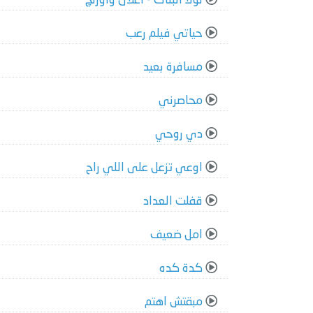
لولا البنات - اعلان واورنچ
حياتي فيلم رعب
مسافرة بعيد
محاصرني
دي روحي
اوعي تزعل على اللي راح
قفلت العداد
امل ضعيف
كدة كده
مبقتش اهتم