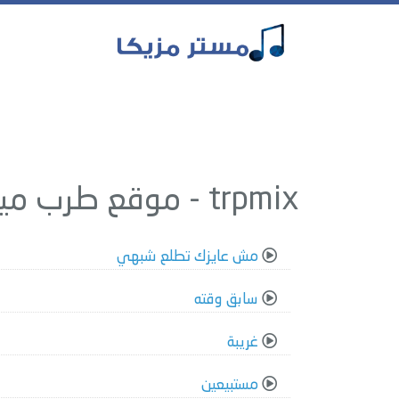
trpmix - موقع طرب ميكس
مش عايزك تطلع شبهي
سابق وقته
غريبة
مستبيعين