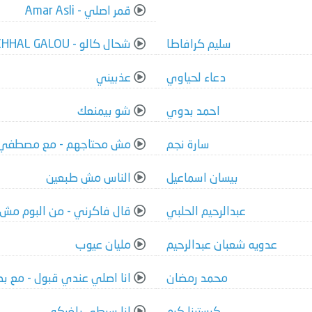
قمر اصلي - Amar Asli
سليم كرافاطا
شحال كالو - DOUZI ft TYOUSSI - CHHAL GALOU
دعاء لحياوي
عذبيني
احمد بدوي
شو بيمنعك
سارة نجم
مش محتاجهم - مع مصطفي
بيسان اسماعيل
الناس مش طبعين
عبدالرحيم الحلبي
قال فاكرني - من البوم مش هتكر
عدويه شعبان عبدالرحيم
مليان عيوب
محمد رمضان
انا اصلي عندي قبول - مع بد