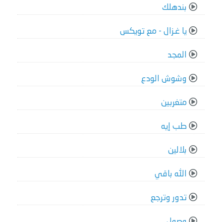
بندهلك
يا غـزال - مع تويكس
المجد
وشوش الودع
متغربين
طب إيه
بلالين
الله باقي
تدور وترجع
وصول