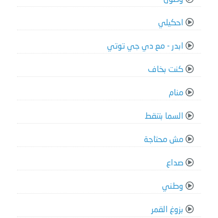
احكيلي
ابدر - مع دي جي توتي
كنت بخاف
منام
السما بتنقط
مش محتاجة
صداع
وطني
بزوغ القمر