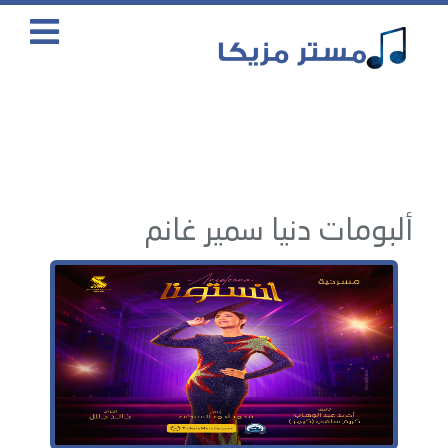
ألبومات دنيا سمير غانم