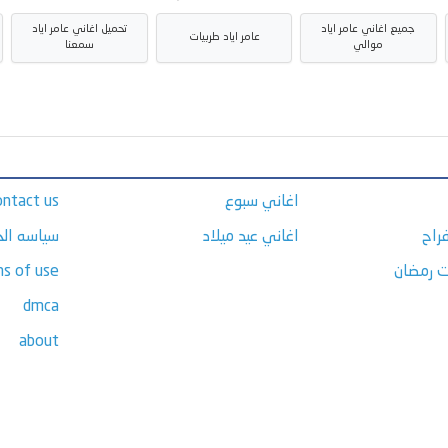
جميع اغاني عامر اياد
تحميل اغاني عامر اياد
عامر اياد طربيات
موالي
سمعنا
اغاني سبوع
ontact us
راح
اغاني عيد ميلاد
سياسه ال
ت رمضان
s of use
dmca
about