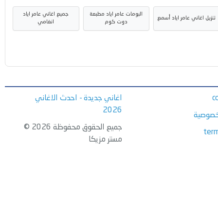
البومات عامر اياد مطبعة
جميع اغاني عامر اياد
تنزيل اغاني عامر اياد أسمع
دوت كوم
انغامي
c
اغاني جديدة - احدث الاغاني
2026
خصوصية
جميع الحقوق محفوظة 2026 ©
term
مستر مزيكا