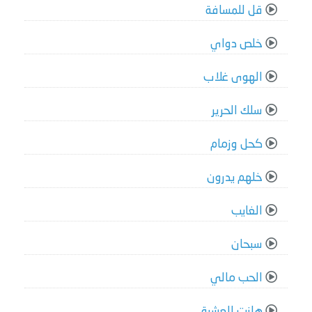
قل للمسافة
خلص دواي
الهوى غلاب
سلك الحرير
كحل وزمام
خلهم يدرون
الغايب
سبحان
الحب مالي
هانت العشرة