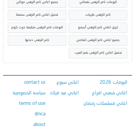
البومات تامر النزهى نغماتي
جميع اغاني تامر النزهى موالي
تامر النزهى طربيات
تحميل اغاني تامر النزهى سمعنا
تنزيل اغاني تامر النزهى أسمع
البومات تامر النزهى مطبعة دوت كوم
جميع اغاني تامر النزهى انغامي
تامر النزهى دندنها
تحميل اغاني تامر النزهى نغم العرب
البومات 2026
اغاني سبوع
contact us
اغاني شعبي افراح
اغاني عيد ميلاد
سياسه الخصوصية
اغاني مسلسلات رمضان
terms of use
dmca
about