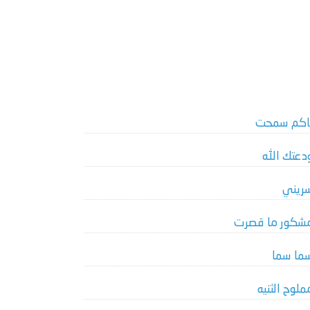
اكم سمحت
دعتك الله
ريني
شكور ما قصرت
ما سما
ملوح الثنيه