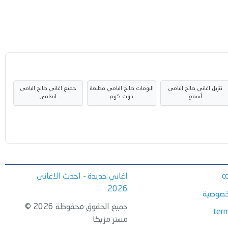
تنزيل اغاني صالح اليامي
البومات صالح اليامي مطبعة
جميع اغاني صالح اليامي
أسمع
دوت كوم
انغامي
c
اغاني جديدة - احدث الاغاني
2026
خصوصية
جميع الحقوق محفوظة 2026 ©
term
مستر مزيكا