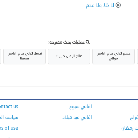
لا خلا ولا عدم
عمليات بحث مقترحة:
جميع اغاني صالح اليامي
تحميل اغاني صالح اليامي
صالح اليامي طربيات
موالي
سمعنا
اغاني سبوع
ontact us
راح
اغاني عيد ميلاد
سياسه ال
ت رمضان
s of use