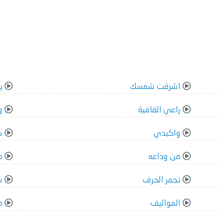
اشرقت شمسك
ي
راعي القافية
و
واكبدي
س
من وداعه
م
تجمر الحرف
س
المواليف
م