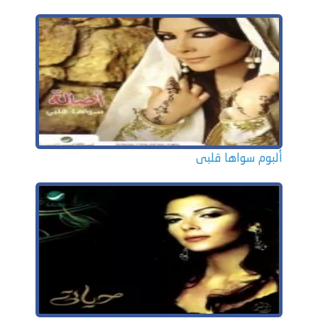
ألبوم سواها قلبى