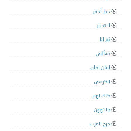
خط أحمر
لا تختبر
ثم انا
تسألني
امان امان
الكرسي
كلك لهم
ما تهون
جرح العرب