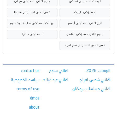
البومات احمد زكى نغماتي
جميع اغاني احمد زكى موالي
احمد زكى طربيات
تحميل اغاني احمد زكى سمعنا
تنزيل اغاني احمد زكى أسمع
البومات احمد زكى مطبعة دوت كوم
جميع اغاني احمد زكى انغامي
احمد زكى دندنها
تحميل اغاني احمد زكى نغم العرب
البومات 2026
اغاني سبوع
contact us
اغاني شعبي افراح
اغاني عيد ميلاد
سياسه الخصوصية
اغاني مسلسلات رمضان
terms of use
dmca
about