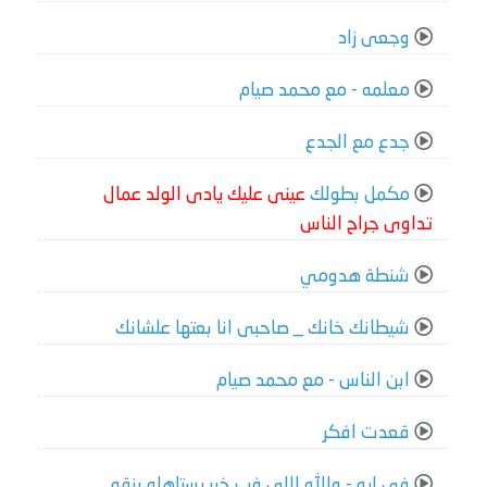
وجعى زاد
معلمه - مع محمد صيام
جدع مع الجدع
مكمل بطولك
عينى عليك يادى الولد عمال
تداوى جراح الناس
شنطة هدومي
شيطانك خانك _ صاحبى انا بعتها علشانك
ابن الناس - مع محمد صيام
قعدت افكر
فى ايه - والله اللى فب خير يستاهله رزقه