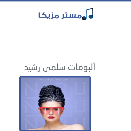
ألبومات سلمى رشيد