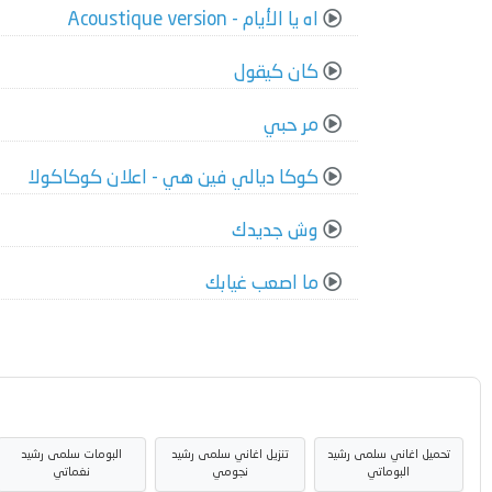
اه يا الأيام - Acoustique version
كان كيقول
مر حبي
كوكا ديالي فين هي - اعلان كوكاكولا
وش جديدك
ما اصعب غيابك
تحميل اغاني سلمى رشيد
تنزيل اغاني سلمى رشيد
البومات سلمى رشيد
البوماتي
نجومي
نغماتي