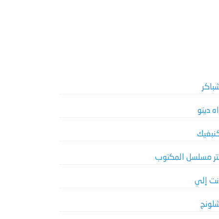
باكر
اه ديتو
نبغيك
تر مسلسل المكتوب
نت إلي
لونج