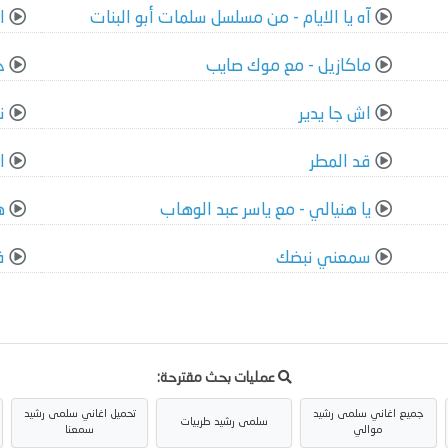
آه يا الايام - من مسلسل سلمات أبو البنات
ا
ماكازيل - مع موك صايب
ج
اش جا يدير
ن
قد المطر
ا
يا هنيالي - مع ياسر عبد الوهاب
ه
سمعني نبضك
ف
عمليات بحث مقترحة:
جميع اغاني سلمى رشيد
تحميل اغاني سلمى رشيد
سلمى رشيد طربيات
موالي
سمعنا