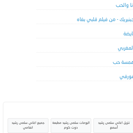
نا والحب
ينيريك - من فيلم قلبي بغاه
ايضة
لمغربي
مسة حب
ورفي
تنزيل اغاني سلمى رشيد
البومات سلمى رشيد مطبعة
جميع اغاني سلمى رشيد
أسمع
دوت كوم
انغامي