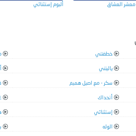
 معشر العشاق
ألبوم إستثنائي
خطفتني
م
ياليتني
ا
سكر - مع اصيل هميم
ف
أتحداك
غ
إستثنائي
ه
الوله
ب