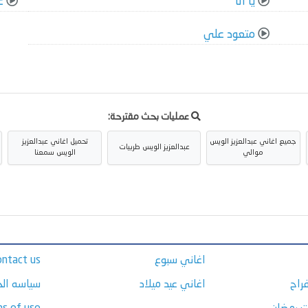
يا انا
ع
متعود علي
عمليات بحث مقترحة:
جميع اغاني عبدالعزيز الويس
تحميل اغاني عبدالعزيز
عبدالعزيز الويس طربيات
موالي
الويس سمعنا
اغاني سبوع
ontact us
راح
اغاني عيد ميلاد
سياسه ال