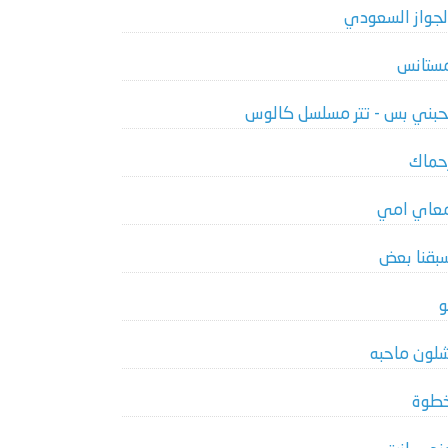
لجواز السعودي
ستانس
حبني بس - تتر مسلسل كالوس
حماك
عاي امي
بقنا بعض
و
لون ماحبه
طوة