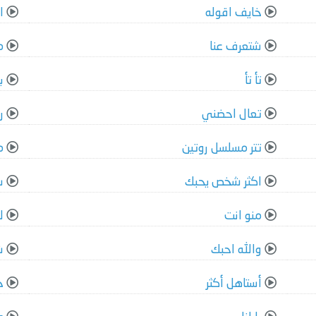
خايف اقوله
ا
شتعرف عنا
م
تأ تأ
ب
تعال احضني
ر
تتر مسلسل روتين
م
اكثر شخص يحبك
س
منو انت
ل
والله احبك
ش
أستاهل أكثر
خ