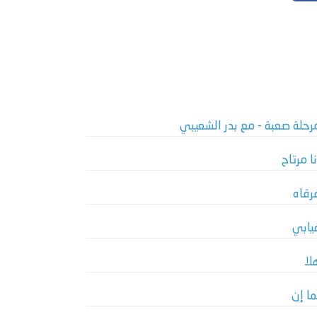
رحلة صعبة - مع بدر الشعيبي
ٔنا مرتاح
رقاه
يابي
لا
ما إن