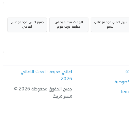
تنزيل اغاني مجد موصللي
البومات مجد موصللي
جميع اغاني مجد موصللي
أسمع
مطبعة دوت كوم
انغامي
c
اغاني جديدة - احدث الاغاني
2026
خصوصية
جميع الحقوق محفوظة 2026 ©
term
مستر مزيكا