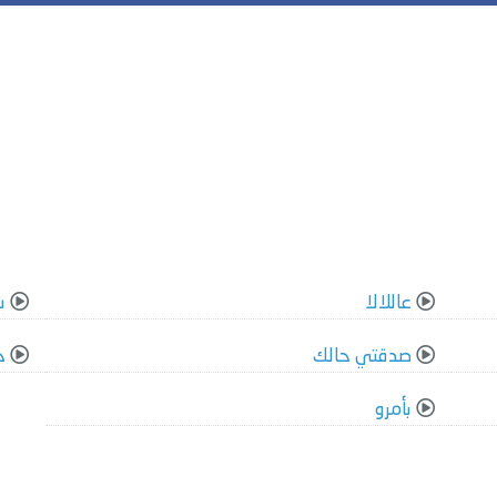
عاللالا
ش
صدقتي حالك
ح
بأمرو