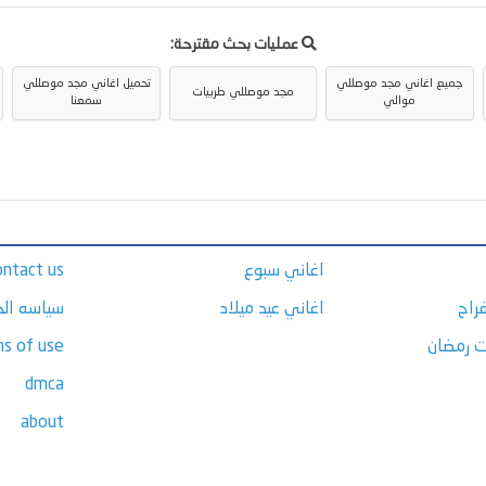
عمليات بحث مقترحة:
جميع اغاني مجد موصللي
تحميل اغاني مجد موصللي
مجد موصللي طربيات
موالي
سمعنا
اغاني سبوع
ontact us
راح
اغاني عيد ميلاد
سياسه ال
ت رمضان
s of use
dmca
about