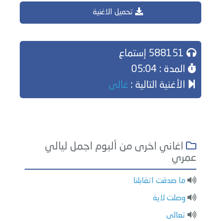
تحميل الاغنية
588151 إستماع
المدة : 05:04
الأغنية التالية :
غالى
اغاني اخرى من ألبوم اجمل ليالي
عمري
ما صدقت اتقابلنا
وصلت لاية
تعالى