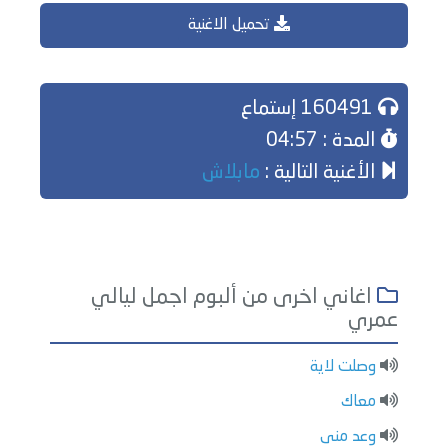
تحميل الاغنية
160491 إستماع
المدة : 04:57
الأغنية التالية :
مابلاش
اغاني اخرى من ألبوم اجمل ليالي
عمري
وصلت لاية
معاك
وعد منى