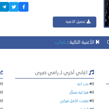
تحميل الاغنية
الأغنية التالية :
كداب
اغاني أخرى لـ رامي صبرى
حب ايه
هيا لية بتسأل
فقدت الامل فيكي