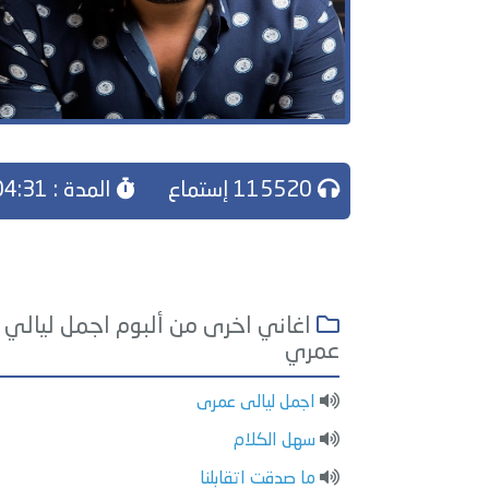
115520 إستماع
المدة : 04:31
اغاني اخرى من ألبوم اجمل ليالي
عمري
اجمل ليالى عمرى
سهل الكلام
ما صدقت اتقابلنا