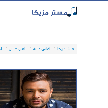
مستر مزيكا
أغانى عربية
رامي صبرى
اج