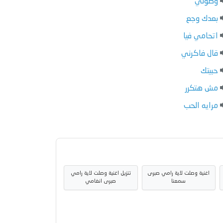
وصولي
بعدك وجع
اتحامي فيا
قال فاكرني
حبيتك
مش هتكرر
مرايه الحب
اغنية وصلت لاية رامي صبرى
تنزيل اغنية وصلت لاية رامي
سمعنا
صبرى انغامي