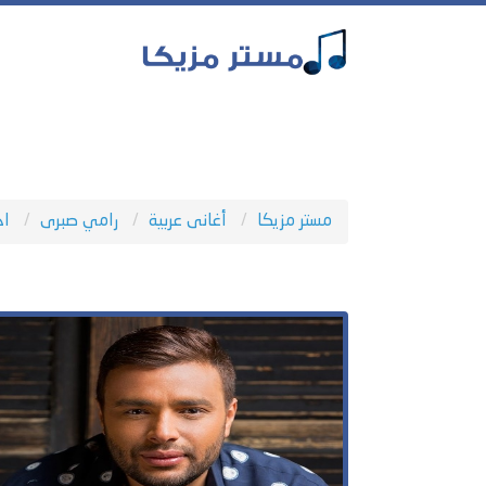
مستر مزيكا
أغانى عربية
رامي صبرى
اج