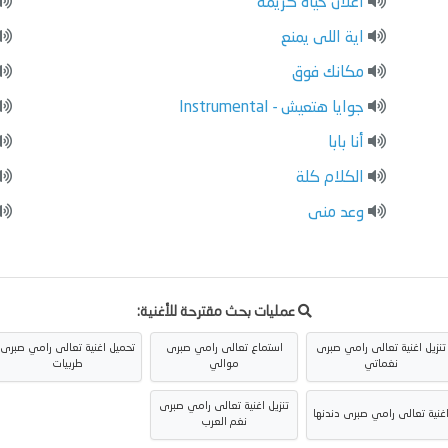
اعلان حياة كريمة
اية اللى يمنع
مكانك فوق
جوايا هتعيش - Instrumental
أنا بابا
الكلام كلة
وعد منى
عمليات بحث مقترحة للأغنية:
تنزيل اغنية تعالى رامي صبرى
استماع تعالى رامي صبرى
تحميل اغنية تعالى رامي صبرى
نغماتي
موالي
طربيات
تنزيل اغنية تعالى رامي صبرى
غنية تعالى رامي صبرى دندنها
نغم العرب