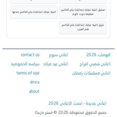
تحميل اغنية غيابك (عذابك) جابر الكاسر
اغنية غيابك (عذابك) جابر الكاسر دندنها
مطبعة دوت كوم
تنزيل اغنية غيابك (عذابك) جابر الكاسر
نغم العرب
البومات 2026
اغاني سبوع
contact us
اغاني شعبي افراح
اغاني عيد ميلاد
سياسه الخصوصية
اغاني مسلسلات رمضان
terms of use
dmca
about
اغاني جديدة - احدث الاغاني 2026
جميع الحقوق محفوظة 2026 © مستر مزيكا