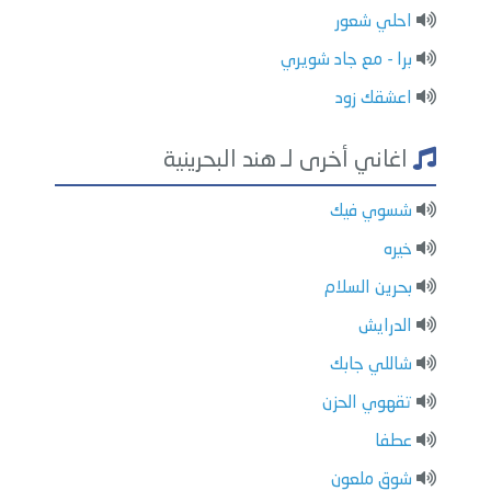
احلي شعور
برا - مع جاد شويري
اعشقك زود
اغاني أخرى لـ هند البحرينية
شسوي فيك
خيره
بحرين السلام
الدرايش
شاللي جابك
تقهوي الحزن
عطفا
شوق ملعون