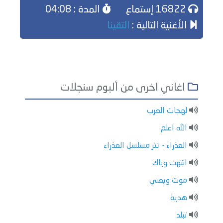
16822 إستماع
المدة : 04:08
الأغنية التالية :
التقينا
اغاني اخرى من ألبوم سنجلات
لهجات العرب
الله اعلم
العذراء - تتر مسلسل العذراء
انتهت وياك
موت ويعني
هدية
تبلد