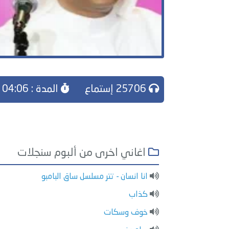
25706 إستماع
المدة : 04:06
اغاني اخرى من ألبوم سنجلات
انا انسان - تتر مسلسل ساق البامبو
كذاب
خوف وسكات