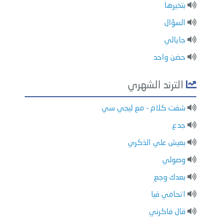
بتخيرها
السؤال
جايالي
حضن واحد
الترند الشهري
شفت كلام - مع ليجي سي
جدع
بعيش علي الذكري
وصولي
بعدك وجع
اتحامي فيا
قال فاكرني