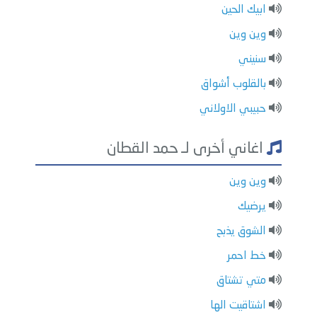
ابيك الحين
وين وين
سنيني
بالقلوب أشواق
حبيبي الاولاني
اغاني أخرى لـ حمد القطان
وين وين
يرضيك
الشوق يذبح
خط احمر
متي تشتاق
اشتاقيت الها