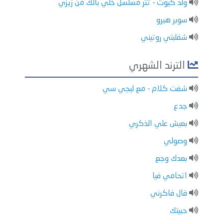
ولد كيوت - تتر مسلسل خلي بالك من زيزي
سوبر هيرو
شقلبتي روتيني
الترند الشهري
شفت كلام - مع ليجي سي
جدع
بعيش علي الذكري
وصولي
بعدك وجع
اتحامي فيا
قال فاكرني
حبيتك