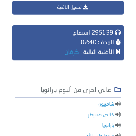
تحميل الاغنية
295139 إستماع
المدة : 02:40
الأغنية التالية :
كرفان
اغاني اخرى من ألبوم بارانويا
شامبيون
خلاص هسيطر
بارانويا