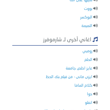
سيبها على الله
بووت
البوكسر
النميمة
اغاني أخرى لـ شارموفرز
زومبي
الحلم
عايز اخلص جامعة
ايزى مانى - من فيلم بنك الحظ
كلام الماما
حوا
انفلو