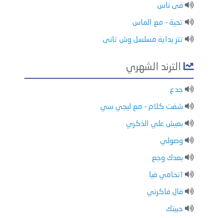
فى ناس
تحية - مع الماس
تتر بداية مسلسل وش تانى
الترند الشهري
جدع
شفت كلام - مع ليجي سي
بعيش علي الذكري
وصولي
بعدك وجع
اتحامي فيا
قال فاكرني
حبيتك