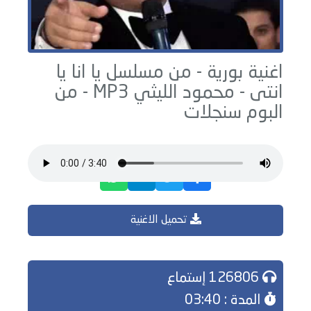
اغنية بورية - من مسلسل يا انا يا
انتى -
محمود الليثي
MP3 - من
البوم
سنجلات
تحميل الاغنية
126806 إستماع
المدة : 03:40