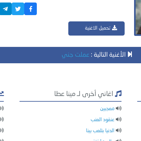
تحميل الاغنية
الأغنية التالية :
عملت جني
اغاني أخرى لـ مينا عطا
معجبين
عنقود العنب
الدنيا بتلعب بينا