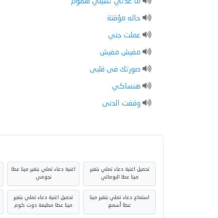
ما عدتي تشيلي هموم
حاله مؤقتة
عملت جني
مفيش مفيش
صورتك فى قلبى
هنساكي
وقفت الدنى
تحميل اغنية دعاء تملي بتغير
اغنية دعاء تملي بتغير مينا عطا
ت
مينا عطا البوماتي
نجومي
استماع دعاء تملي بتغير مينا
تحميل اغنية دعاء تملي بتغير
عطا أسمع
مينا عطا مطبعة دوت كوم