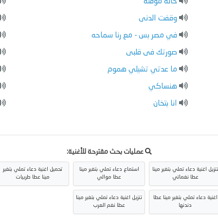
حاله مؤقتة
وقفت الدنى
في مصر بس - مع رنا سماحه
صورتك فى قلبى
ما عدتي تشيلي هموم
هنساكي
انا بتخان
عمليات بحث مقترحة للأغنية:
نزيل اغنية دعاء تملي بتغير مينا
استماع دعاء تملي بتغير مينا
تحميل اغنية دعاء تملي بتغير
عطا نغماتي
عطا موالي
مينا عطا طربيات
اغنية دعاء تملي بتغير مينا عطا
تنزيل اغنية دعاء تملي بتغير مينا
دندنها
عطا نغم العرب