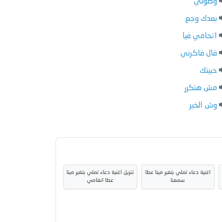
وصولي
بعدك وجع
اتحامي فيا
قال فاكرني
حبيتك
مش هتكرر
وش الخير
اغنية دعاء تملي بتغير مينا عطا
تنزيل اغنية دعاء تملي بتغير مينا
سمعنا
عطا انغامي