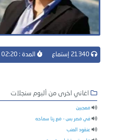
21340 إستماع
المدة : 02:20
اغاني اخرى من ألبوم سنجلات
معجبين
في مصر بس - مع رنا سماحه
عنقود العنب