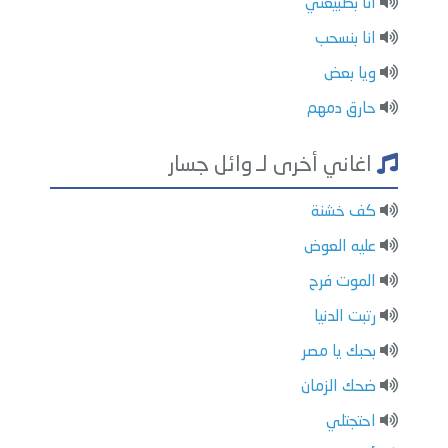
انا بطبيعتي
انا بنسحب
ويا بعض
حارق دمهم
اغاني أخرى لـ وائل جسار
كف خشنة
عليه العوض
الموت فرح
رتبت الدنيا
بحبك يا مصر
ضحك الزمان
احتجتلي