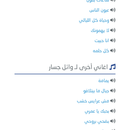
ساعات بقول
عيون الناس
وحياة كل الليالي
لا يهمونك
انا حبيت
كل حلمه
اغاني أخرى لـ وائل جسار
يمامة
جبال ما بيتلاقو
مش عرايس خشب
بحبك يا عمري
بضحي بروحي