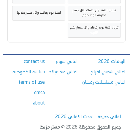
تحميل اغنية يوم زفافك وائل جسار
اغنية يوم زفافك وائل جسار دندنها
مطبعة دوت كوم
تنزيل اغنية يوم زفافك وائل جسار نغم
العرب
البومات 2026
اغاني سبوع
contact us
اغاني شعبي افراح
اغاني عيد ميلاد
سياسه الخصوصية
اغاني مسلسلات رمضان
terms of use
dmca
about
اغاني جديدة - احدث الاغاني 2026
جميع الحقوق محفوظة 2026 © مستر مزيكا