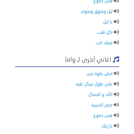
هى دموع
ليل وشوق ونجوم
يا ليل
كل قلب
فينك انت
اغاني أخرى لـ واما
مش حلوة بس
على طول بسال عليه
الله ع الجمال
مصر الحبيبة
هى دموع
ياريتك