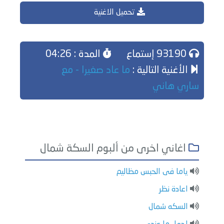
تحميل الاغنية
93190 إستماع
المدة : 04:26
الأغنية التالية :
ما عاد صغيرا - مع
ساري هاني
اغاني اخرى من ألبوم السكة شمال
ياما فى الحبس مظاليم
اعادة نظر
السكه شمال