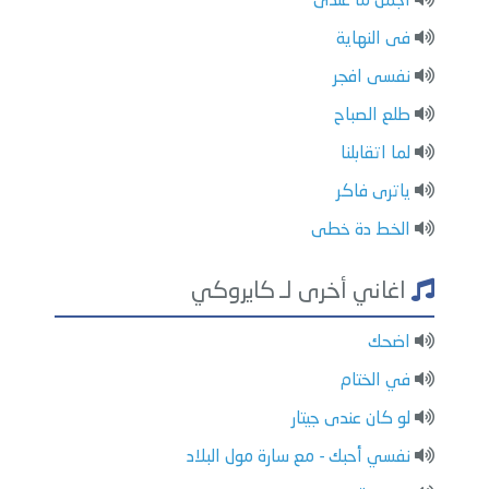
اجمل ما عندى
فى النهاية
نفسى افجر
طلع الصباح
لما اتقابلنا
ياترى فاكر
الخط دة خطى
اغاني أخرى لـ كايروكي
اضحك
في الختام
لو كان عندى جيتار
نفسي أحبك - مع سارة مول البلاد