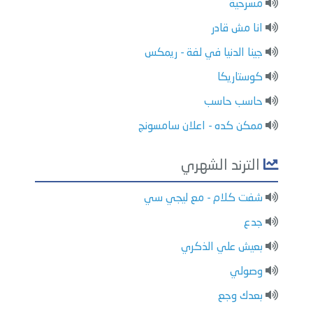
مسرحية
انا مش قادر
جينا الدنيا في لفة - ريمكس
كوستاريكا
حاسب حاسب
ممكن كده - اعلان سامسونج
الترند الشهري
شفت كلام - مع ليجي سي
جدع
بعيش علي الذكري
وصولي
بعدك وجع