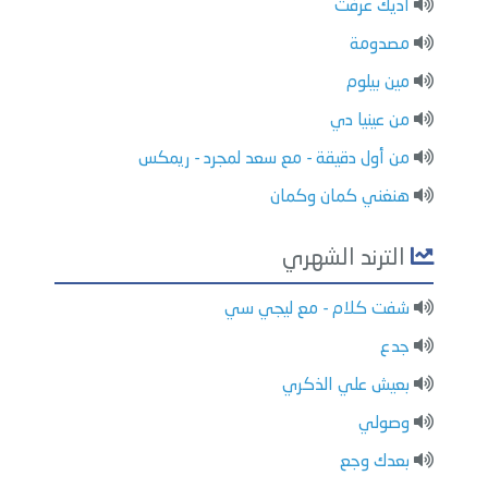
أديك عرفت
مصدومة
مين بيلوم
من عينيا دي
من أول دقيقة - مع سعد لمجرد - ريمكس
هنغني كمان وكمان
الترند الشهري
شفت كلام - مع ليجي سي
جدع
بعيش علي الذكري
وصولي
بعدك وجع