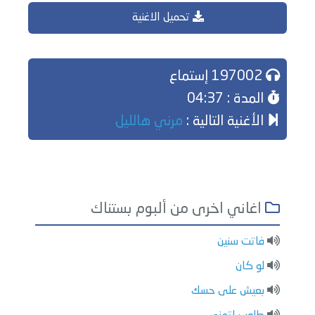
تحميل الاغنية
197002 إستماع
المدة : 04:37
الأغنية التالية :
مرني هالليل
اغاني اخرى من ألبوم بستناك
فاتت سنين
لو كان
بعيش على حسك