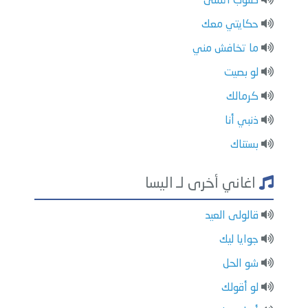
طلوب اتمنى
حكايتي معك
ما تخافش مني
لو بصيت
كرمالك
ذنبي أنا
بستناك
اغاني أخرى لـ اليسا
قالولى العيد
جوايا ليك
شو الحل
لو أقولك