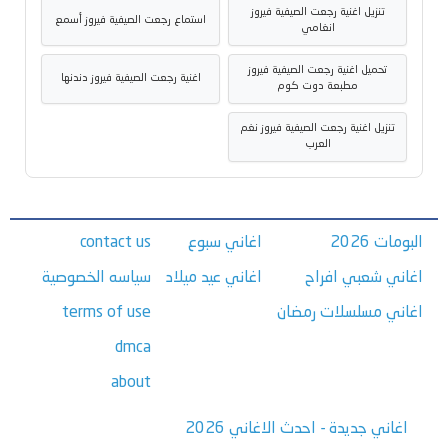
تنزيل اغنية رجعت الصيفية فيروز
استماع رجعت الصيفية فيروز أسمع
انغامي
تحميل اغنية رجعت الصيفية فيروز
اغنية رجعت الصيفية فيروز دندنها
مطبعة دوت كوم
تنزيل اغنية رجعت الصيفية فيروز نغم
العرب
البومات 2026
اغاني سبوع
contact us
اغاني شعبي افراح
اغاني عيد ميلاد
سياسه الخصوصية
اغاني مسلسلات رمضان
terms of use
dmca
about
اغاني جديدة - احدث الاغاني 2026