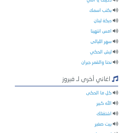
دخيلك يا امي
بكتب اسمك
دبكة لبنان
امس انتهينا
سهر الليالى
ليش الحكي
نحنا والقمر جيران
اغاني أخرى لـ فيروز
كل ما الحكى
الله كبير
اشتقتلك
بيت صغير