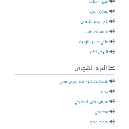
لمين - بيانو
سكن الليل
راح نرجع نتلاقى
ع اسمك غنيت
علي جسر اللوزية
الارض لكم
الترند الشهري
شفت كلام - مع ليجي سي
جدع
بعيش علي الذكري
وصولي
بعدك وجع