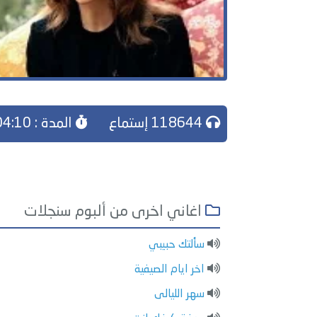
118644 إستماع
المدة : 04:10
اغاني اخرى من ألبوم سنجلات
سألتك حبيبي
اخر ايام الصيفية
سهر الليالى