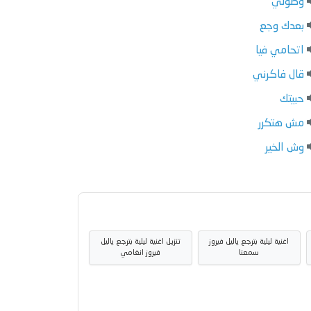
وصولي
بعدك وجع
اتحامي فيا
قال فاكرني
حبيتك
مش هتكرر
وش الخير
اغنية ليلية بترجع ياليل فيروز
تنزيل اغنية ليلية بترجع ياليل
سمعنا
فيروز انغامي