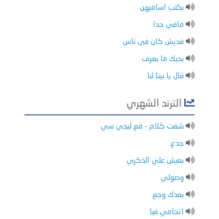
بكتب اساميهن
مافي حدا
قديش كان فى ناس
بحبك ما بعرف
قال يا بيتا لنا
الترند الشهري
شفت كلام - مع ليجي سي
جدع
بعيش علي الذكري
وصولي
بعدك وجع
اتحامي فيا