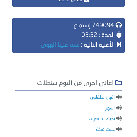
تحميل الاغنية
749094 إستماع
المدة : 03:32
الأغنية التالية :
نسم علينا الهوى
اغاني اخرى من ألبوم سنجلات
اقول لطفلتي
اسهر
بحبك ما بعرف
غنيت مكة