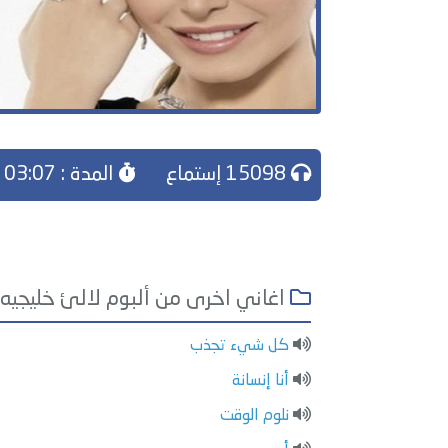
15098 إستماع
المدة : 03:07
اغاني اخرى من ألبوم لالئ خليجيه
كل شيء تجذب
أنا إنسانة
نلوم الوقت