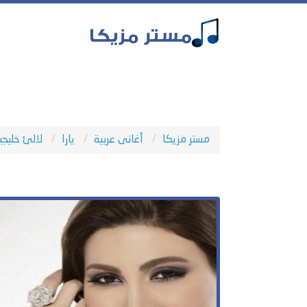
مستر مزيكا
أغانى عربية
يارا
لالئ خليجي