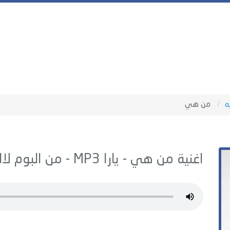
ه
من هي
اغنية من هي -
يارا
MP3 - من البوم
لا