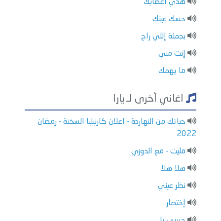
هدي أعصابك
حسك عينك
بجملة إللي راح
إنت مني
ما يهمك
اغاني أخرى لـ يارا
حياتك من النهاردة - اعلان كارنيليا السخنة - رمضان
2022
مليت - مع الدوزي
هلا هلا
نظر عيني
إختصار
حبيبي يا