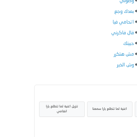
وصولي
بعدك وجع
اتحامي فيا
قال فاكرني
حبيتك
مش هتكرر
وش الخير
تنزيل اغنية لما تتطلع يارا
اغنية لما تتطلع يارا سمعنا
انغامي