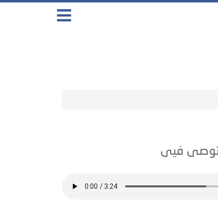
وصى فيى