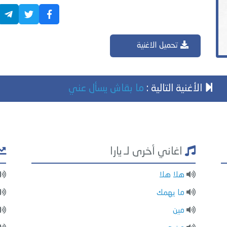
تحميل الاغنية
الأغنية التالية :
ما بقاش يسأل عني
اغاني أخرى لـ يارا
هلا هلا
ما يهمك
مين