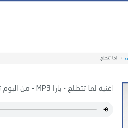
ى
لما تتطلع
اغنية لما تتطلع -
يارا
MP3 - من البوم
ت