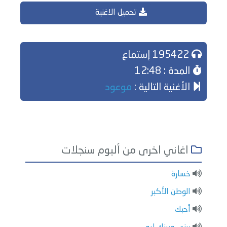
تحميل الاغنية
195422 إستماع
المدة : 12:48
الأغنية التالية :
موعود
اغاني اخرى من ألبوم سنجلات
خسارة
الوطن الأكبر
أحبك