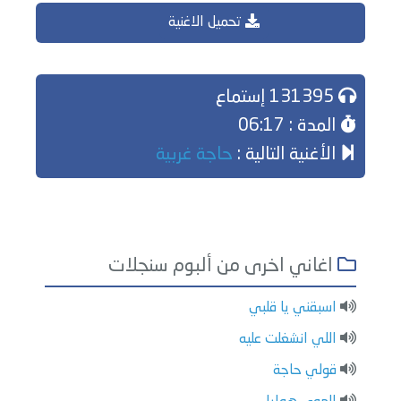
تحميل الاغنية
131395 إستماع
المدة : 06:17
الأغنية التالية :
حاجة غربية
اغاني اخرى من ألبوم سنجلات
اسبقني يا قلبي
اللي انشغلت عليه
قولي حاجة