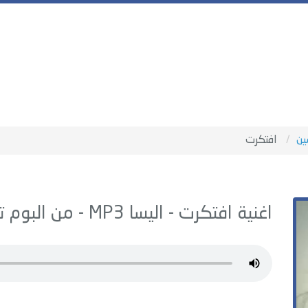
ين
افتكرت
اغنية افتكرت -
اليسا
MP3 - من البوم
ت