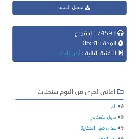
تحميل الاغنية
174593 إستماع
المدة : 06:31
الأغنية التالية :
أحن إليك
اغاني اخرى من ألبوم سنجلات
راح
حاول تفتكرني
نبتدي منين الحكاية