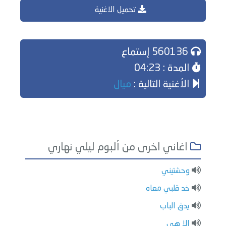
تحميل الاغنية
560136 إستماع
المدة : 04:23
الأغنية التالية :
ميال
اغاني اخرى من ألبوم ليلي نهاري
وحشتيني
خد قلبي معاه
يدق الباب
إلا هي