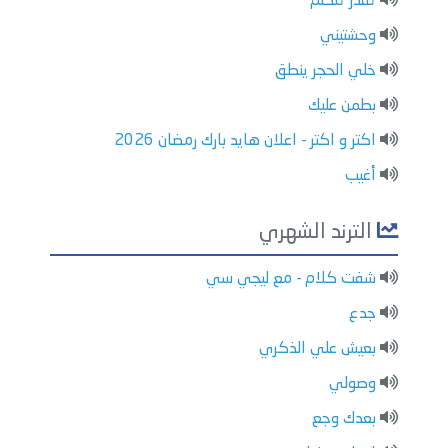
تقدر تتكلم
وحشتيني
خلي الحجر ينطق
بطمن عليك
اكتر و اكتر - اعلان هايد بارك رمضان 2026
أغيب
الترند الشهري
شفت كلام - مع ليجي سي
جدع
بعيش علي الذكري
وصولي
بعدك وجع