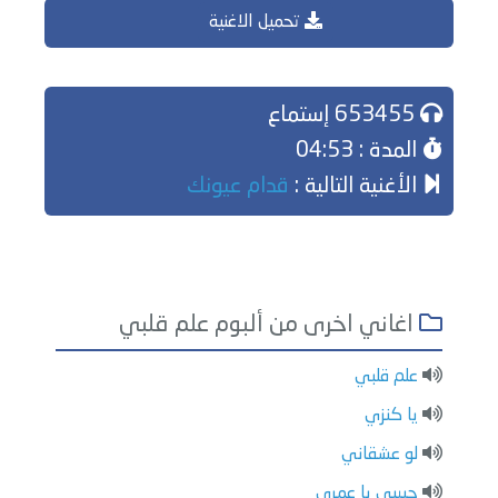
تحميل الاغنية
653455 إستماع
المدة : 04:53
الأغنية التالية :
قدام عيونك
اغاني اخرى من ألبوم علم قلبي
علم قلبي
يا كنزي
لو عشقاني
حبيبي يا عمري