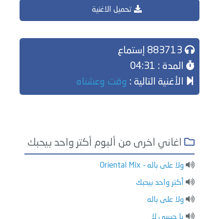
تحميل الاغنية
883713 إستماع
المدة : 04:31
الأغنية التالية :
وقت وعشناه
اغاني اخرى من ألبوم أكتر واحد بيحبك
ولا على باله - Oriental Mix
أكتر واحد بيحبك
ولا على باله
يا حبيبي لا