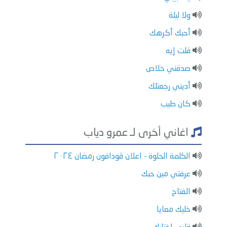
ولا ليلة
أحبك أكرهك
قلت إيه
صدقني خلاص
أديني رجعتلك
كان طيب
اغاني أخرى لـ عمرو دياب
الكلمة الحلوة - اعلان ڤودافون رمضان ٢٠٢٤
عرفتي مين حبك
الفتاح
خليك معايا