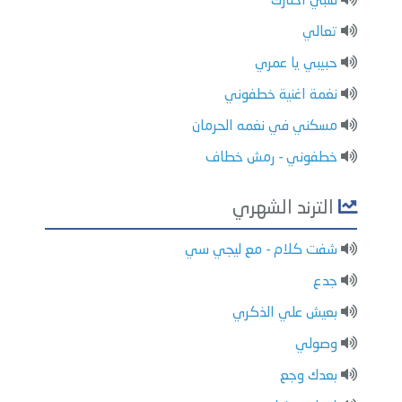
قلبي اختارك
تعالي
حبيبي يا عمري
نغمة اغنية خطفوني
مسكني في نغمه الحرمان
خطفوني - رمش خطاف
الترند الشهري
شفت كلام - مع ليجي سي
جدع
بعيش علي الذكري
وصولي
بعدك وجع