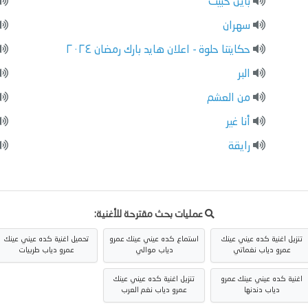
باين حبيت
سهران
حكايتنا حلوة - اعلان هايد بارك رمضان ٢٠٢٤
البر
من العشم
أنا غير
رايقة
عمليات بحث مقترحة للأغنية:
تنزيل اغنية كده عيني عينك
استماع كده عيني عينك عمرو
تحميل اغنية كده عيني عينك
عمرو دياب نغماتي
دياب موالي
عمرو دياب طربيات
اغنية كده عيني عينك عمرو
تنزيل اغنية كده عيني عينك
دياب دندنها
عمرو دياب نغم العرب