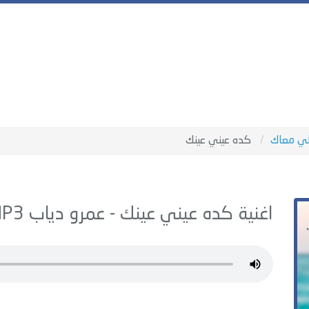
ي معاك
كده عيني عينك
اغنية كده عيني عينك -
عمرو دياب
MP3 - من البوم