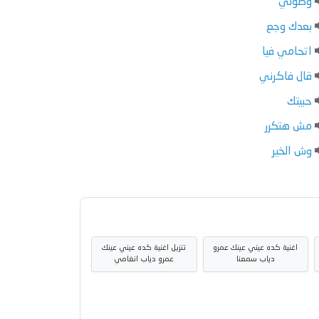
وصولي
بعدك وجع
اتحامي فيا
قال فاكرني
حبيتك
مش هتكرر
وش الخير
اغنية كده عيني عينك عمرو
تنزيل اغنية كده عيني عينك
دياب سمعنا
عمرو دياب انغامي