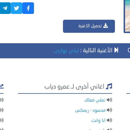
تحميل الاغنية
الأغنية التالية :
ليلي نهاري
اغاني أخرى لـ عمرو دياب
تملي معاك
محسود - ريمكس
انا وانت