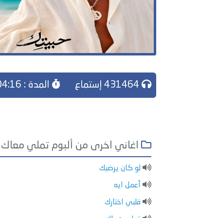
431464 إستماع
المدة : 04:16
اغاني اخرى من ألبوم تملي معاك
لو كان يرضيك
أعمل ايه
قلبي اختارك