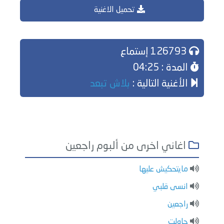
تحميل الاغنية
126793 إستماع
المدة : 04:25
الأغنية التالية :
بلاش تبعد
اغاني اخرى من ألبوم راجعين
مايتحكيش عليها
انسى قلبي
راجعين
حاولت