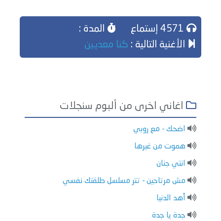
4571 إستماع
المدة :
الأغنية التالية :
كنا معديين
اغاني اخرى من ألبوم سنجلات
اضحك - مع روبي
هموت من غيرها
انتي جنان
مش مرتاحين - تتر مسلسل طلقتك نفسي
أهد الدنيا
جدة يا جدة