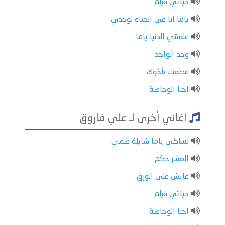
حياتي فيلم
ياما انا في الحياه لوحدي
علمتني الدنيا ياما
وحد الواحد
قطعت بأخوك
احنا الوجاهة
اغاني أخرى لـ علي فاروق
لساكي ياما شايلة همي
العشر حكم
عايش على الورق
حياتي فيلم
احنا الوجاهة