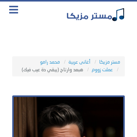
مستر مزيكا
أغانى عربية
محمد رامو
عملت زووم
هبعد وارتاح (يبقي دة عيب فيك)