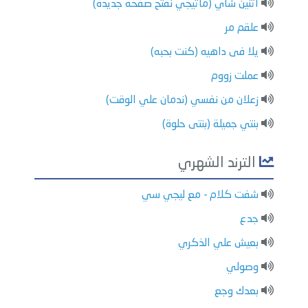
اتنين شاي (ماتيجي نفتح صفحه جديدة)
علقم مر
يلا فى داهيه (كنت بحبه)
عملت زووم
زعلان من نفسي (ندمان علي الوقت)
بنتي جميلة (بنتى حلوة)
الترند الشهري
شفت كلام - مع ليجي سي
جدع
بعيش علي الذكري
وصولي
بعدك وجع