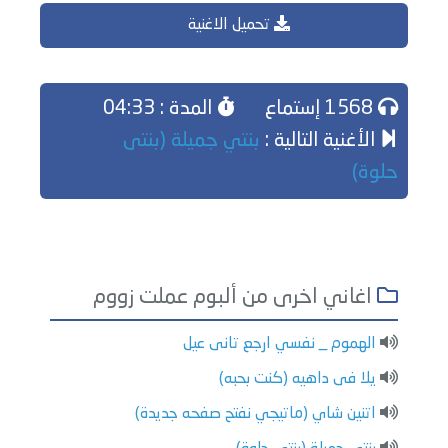
تحميل الاغنية
1568 إستماع
المدة : 04:33
الأغنية التالية :
بنتي جميلة (بنتى
حلوة)
اغاني اخرى من ألبوم عملت زووم
الهموم _ نفسي ارجع تانى عيل
يلا فى داهيه (كنت بحبه)
اتنين شاي (ماتيجي نفتح صفحه جديدة)